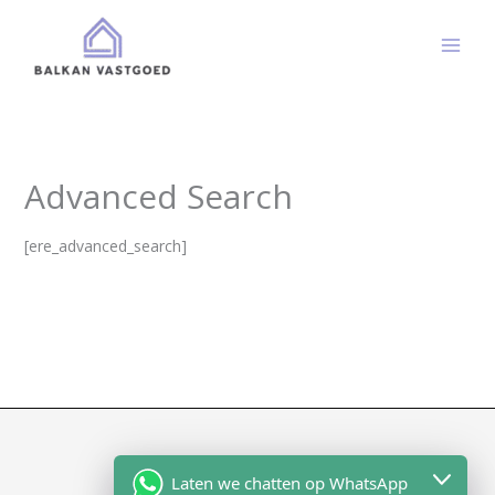
Ga
naar
de
inhoud
Advanced Search
[ere_advanced_search]
Copyright 2026 | Balkan vastgoed
Laten we chatten op WhatsApp