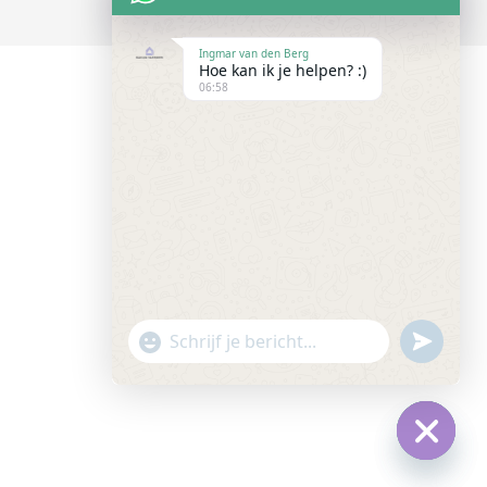
Ingmar van den Berg
Hoe kan ik je helpen? :)
06:58
"+chaty_settings.lang.emoji_picker+"
undefined
WhatsApp
Message
Hide
chaty