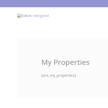
Ga
naar
de
inhoud
My Properties
[ere_my_properties]