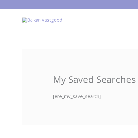
Ga
naar
de
inhoud
My Saved Searches
[ere_my_save_search]