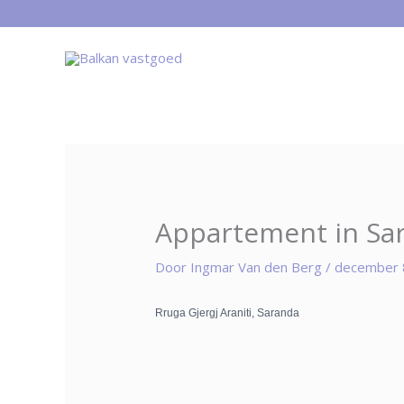
Ga
naar
de
inhoud
Appartement in Sar
Door
Ingmar Van den Berg
/
december 
Rruga Gjergj Araniti, Saranda