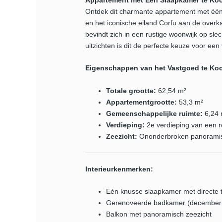
Appartement met Eén Slaapkamer te Koop
Ontdek dit charmante appartement met één
en het iconische eiland Corfu aan de overk
bevindt zich in een rustige woonwijk op sl
uitzichten is dit de perfecte keuze voor e
Eigenschappen van het Vastgoed te Koo
Totale grootte:
62,54 m²
Appartementgrootte:
53,3 m²
Gemeenschappelijke ruimte:
6,24 
Verdieping:
2e verdieping van een r
Zeezicht:
Ononderbroken panoramisch
Interieurkenmerken:
Eén knusse slaapkamer met directe t
Gerenoveerde badkamer (december
Balkon met panoramisch zeezicht