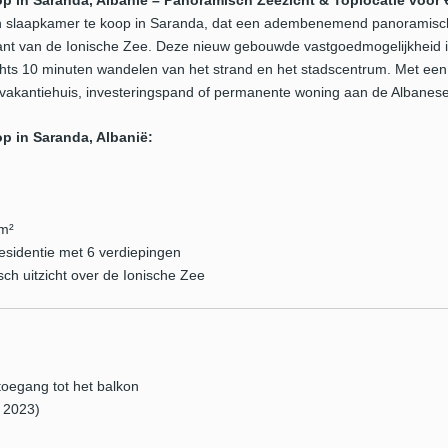
 in Saranda, Albanië – Panoramisch Zeezicht & Toplocatie voor 
 slaapkamer te koop in Saranda, dat een adembenemend panoramisch u
ant van de Ionische Zee. Deze nieuw gebouwde vastgoedmogelijkheid in
echts 10 minuten wandelen van het strand en het stadscentrum. Met een
en vakantiehuis, investeringspand of permanente woning aan de Albanese
p in Saranda, Albanië:
m²
esidentie met 6 verdiepingen
 uitzicht over de Ionische Zee
oegang tot het balkon
 2023)