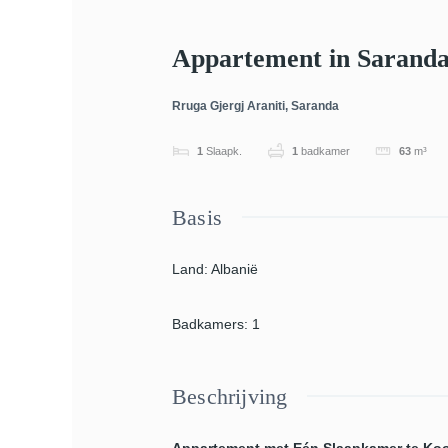
Appartement in Saranda 
Rruga Gjergj Araniti, Saranda
1
Slaapk.
1
badkamer
63
m³
Basis
Land
:
Albanië
Badkamers
:
1
Beschrijving