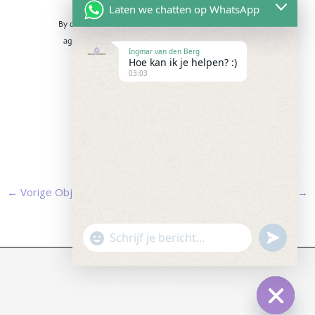
Laten we chatten op WhatsApp
By clicking the «INFORMATIE AANVRAGEN» button you
agree to the Gebruiksvoorwaarden and Privacybeleid
Ingmar van den Berg
Hoe kan ik je helpen? :)
03:03
INFORMATIE AANVRAGEN
Powered by
Estatik
←
Vorige Object
Volgende Object
→
"+chaty_settings.lang.emoji_picker+"
undefined
WhatsApp
Message
Copyright 2026 | Balkan vastgoed