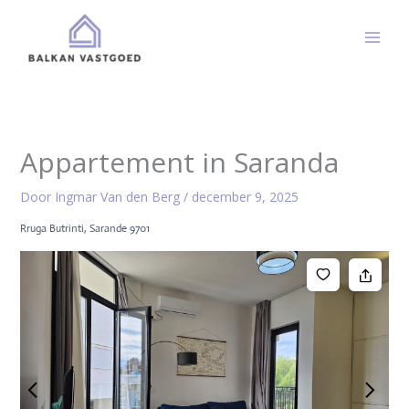
Ga
naar
de
inhoud
Appartement in Saranda
Door
Ingmar Van den Berg
/
december 9, 2025
Rruga Butrinti, Sarande 9701