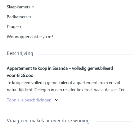
Slaapkamers
:
1
Badkamers
:
1
Etage
:
1
Woonoppervlakte
:
70
m³
Beschrijving
Appartement te koop in Saranda – volledig gemeubileerd
voor €
126.000
Te koop: een volledig gemeubileerd appartement, ruim en vol
natuurlijk licht. Gelegen in een residentie direct naast de zee. Een
uitstekende investeringsmogelijkheid.
Toon alle beschrijvingen
Appartementoppervlakte:
70 m²
Verdieping:
eerste verdieping
Vraag een makelaar over deze woning
Residentie:
6 verdiepingen
Lift aanwezig