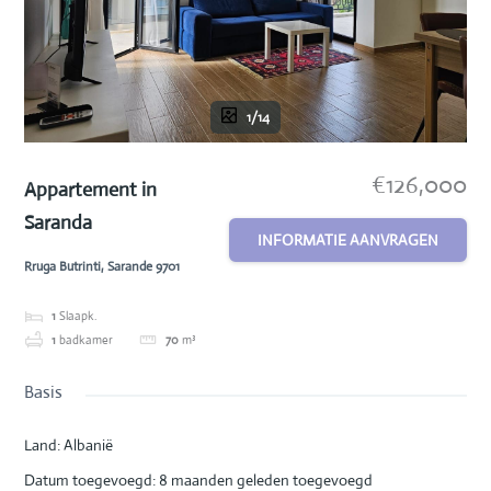
1/14
€126,000
Appartement in
Saranda
INFORMATIE AANVRAGEN
Rruga Butrinti, Sarande 9701
1
Slaapk.
1
badkamer
70
m³
Basis
Land
:
Albanië
Datum toegevoegd
:
8 maanden geleden toegevoegd